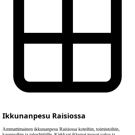
Ikkunanpesu Raisiossa
Ammattimainen ikkunanpesu Raisiossa koteihin, toimistoihin,
kauppoihin ja taloyhtiöille. Kirkkaat ikkunat tuovat valoa ja