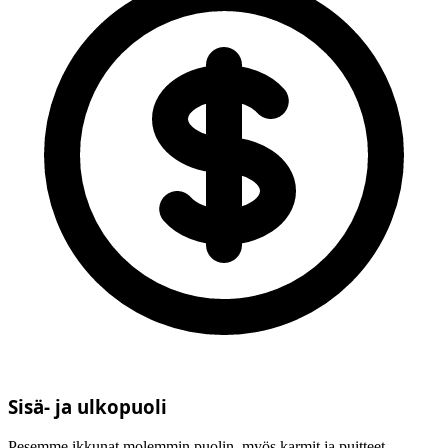
Sisä- ja ulkopuoli
Pesemme ikkunat molemmin puolin, myös karmit ja puitteet.