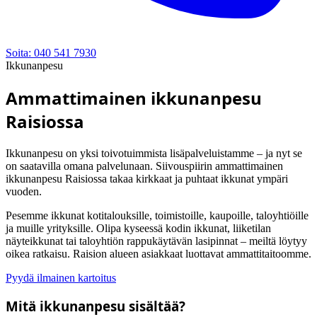
Soita: 040 541 7930
Ikkunanpesu
Ammattimainen ikkunanpesu
Raisiossa
Ikkunanpesu on yksi toivotuimmista lisäpalveluistamme – ja nyt se
on saatavilla omana palvelunaan. Siivouspiirin ammattimainen
ikkunanpesu Raisiossa takaa kirkkaat ja puhtaat ikkunat ympäri
vuoden.
Pesemme ikkunat kotitalouksille, toimistoille, kaupoille, taloyhtiöille
ja muille yrityksille. Olipa kyseessä kodin ikkunat, liiketilan
näyteikkunat tai taloyhtiön rappukäytävän lasipinnat – meiltä löytyy
oikea ratkaisu. Raision alueen asiakkaat luottavat ammattitaitoomme.
Pyydä ilmainen kartoitus
Mitä ikkunanpesu sisältää?