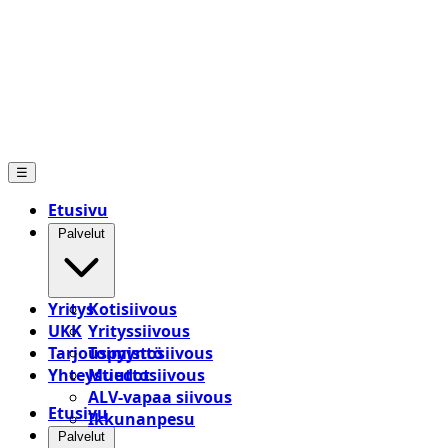
☰
Etusivu
Palvelut
Yritys
Kotisiivous
UKK
Yrityssiivous
Tarjouspyyntö
Toimistosiivous
Yhteystiedot
Muuttosiivous
ALV-vapaa siivous
Etusivu
Ikkunanpesu
Palvelut