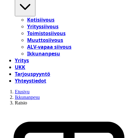
Kotisiivous
Yrityssiivous
Toimistosiivous
Muuttosiivous
ALV-vapaa siivous
Ikkunanpesu
Yritys
UKK
Tarjouspyyntö
Yhteystiedot
Etusivu
Ikkunanpesu
Raisio