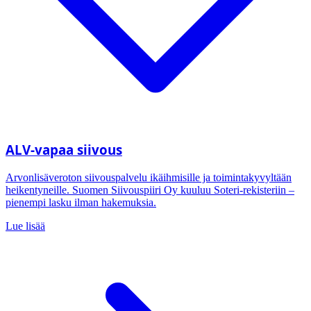
ALV-vapaa siivous
Arvonlisäveroton siivouspalvelu ikäihmisille ja toimintakyvyltään
heikentyneille. Suomen Siivouspiiri Oy kuuluu Soteri-rekisteriin –
pienempi lasku ilman hakemuksia.
Lue lisää