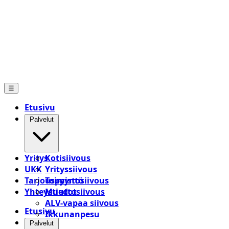
☰
Etusivu
Palvelut
Yritys
Kotisiivous
UKK
Yrityssiivous
Tarjouspyyntö
Toimistosiivous
Yhteystiedot
Muuttosiivous
ALV-vapaa siivous
Etusivu
Ikkunanpesu
Palvelut