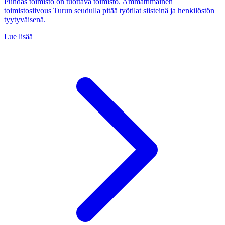
Puhdas toimisto on tuottava toimisto. Ammattimainen
toimistosiivous Turun seudulla pitää työtilat siisteinä ja henkilöstön
tyytyväisenä.
Lue lisää