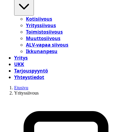
Kotisiivous
Yrityssiivous
Toimistosiivous
Muuttosiivous
ALV-vapaa siivous
Ikkunanpesu
Yritys
UKK
Tarjouspyyntö
Yhteystiedot
Etusivu
Yrityssiivous