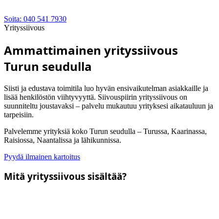
Soita: 040 541 7930
Yrityssiivous
Ammattimainen yrityssiivous
Turun seudulla
Siisti ja edustava toimitila luo hyvän ensivaikutelman asiakkaille ja
lisää henkilöstön viihtyvyyttä. Siivouspiirin yrityssiivous on
suunniteltu joustavaksi – palvelu mukautuu yrityksesi aikatauluun ja
tarpeisiin.
Palvelemme yrityksiä koko Turun seudulla – Turussa, Kaarinassa,
Raisiossa, Naantalissa ja lähikunnissa.
Pyydä ilmainen kartoitus
Mitä yrityssiivous sisältää?