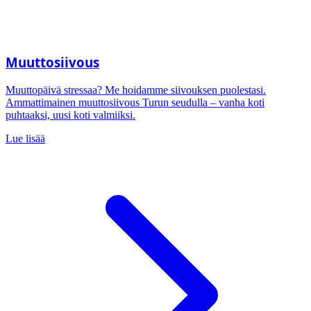
Muuttosiivous
Muuttopäivä stressaa? Me hoidamme siivouksen puolestasi.
Ammattimainen muuttosiivous Turun seudulla – vanha koti
puhtaaksi, uusi koti valmiiksi.
Lue lisää